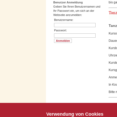
bis g
Benutzer Anmeldung
Geben Sie Ihren Benutzernamen und
Ihr Passwort ein, um sich an der
Webseite anzumelden:
Benutzername:
Tanz
Passwort:
Ku
Daue
Kurs
Uhrz
Kurste
Kurs
Anmel
I
n Koo
Bitte 
Impressum
|
Datenschutz
Verwendung von Cookies