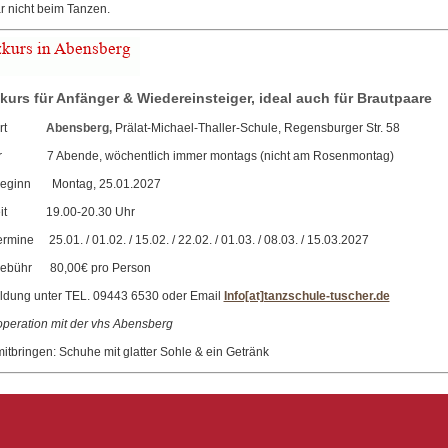
ar nicht beim Tanzen.
kurs für Anfänger & Wiedereinsteiger, ideal auch für Brautpaare
rsort
Abensberg,
Prälat-Michael-Thaller-Schule, Regensburger Str. 58
r 7 Abende, wöchentlich immer montags (nicht am Rosenmontag)
beginn Montag, 25.01.2027
eit 19.00-20.30 Uhr
rmine 25.01. / 01.02. / 15.02. / 22.02. / 01.03. / 08.03. / 15.03.2027
gebühr 80,00€ pro Person
dung unter TEL. 09443 6530 oder Email
Info[at]tanzschule-tuscher.de
peration mit der vhs Abensberg
mitbringen: Schuhe mit glatter Sohle & ein Getränk